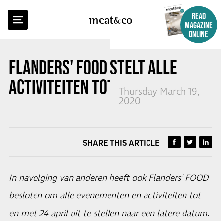
BACK TO OVERVIEW
READ
meat
co
MAGAZINE
ONLINE
FLANDERS' FOOD STELT ALLE
ACTIVITEITEN TOT 24 APRIL UIT
Thursday March 19,
2020
SHARE THIS ARTICLE
In navolging van anderen heeft ook Flanders' FOOD
besloten om alle evenementen en activiteiten tot
en met 24 april uit te stellen naar een latere datum.