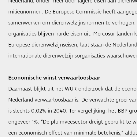
Nederland, onder meer door lagere eisen aan dierenwel
milieunormen. De Europese Commissie heeft aangege
samenwerken om dierenwelzijnsnormen te verhogen. T
organisaties blijven harde eisen uit. Mercosur-landen
Europese dierenwelzijnseisen, laat staan de Nederland
internationale dierenwelzijnsorganisaties waarschuwen
Economische winst verwaarloosbaar
Daarnaast blijkt uit het WUR onderzoek dat de econo
Nederland verwaarloosbaar is. De verwachte groei va
is slechts 0,02% in 2040. Ter vergelijking: het BBP gr
ongeveer 1%. “De pluimveesector dreigt gebruikt te w
een economisch effect van minimale betekenis,” aldus