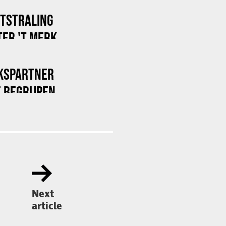
ITSTRALING
ER 'T MERK
KSPARTNER
 BEGRIJPEN
Next
article