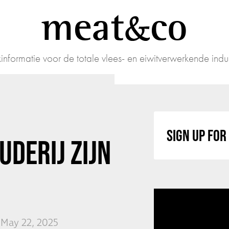
meat
co
informatie voor de totale vlees- en eiwitverwerkende indus
SIGN UP FO
DERIJ ZIJN
 May 22, 2025