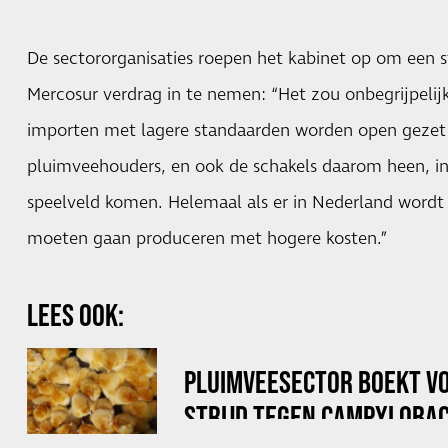
De sectororganisaties roepen het kabinet op om een 
Mercosur verdrag in te nemen: “Het zou onbegrijpelijk 
importen met lagere standaarden worden open gezet 
pluimveehouders, en ook de schakels daarom heen, in
speelveld komen. Helemaal als er in Nederland word
moeten gaan produceren met hogere kosten.”
LEES OOK:
PLUIMVEESECTOR BOEKT V
STRIJD TEGEN CAMPYLOBAC