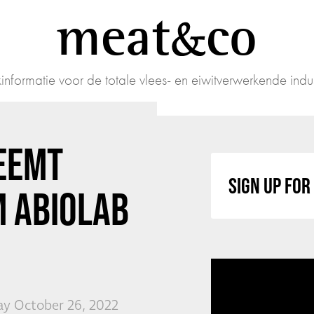
meat
co
informatie voor de totale vlees- en eiwitverwerkende indus
EEMT
SIGN UP FO
 ABIOLAB
y October 26, 2022