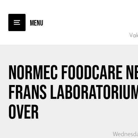
BACK TO OVERVIEW
Vak
NORMEC FOODCARE N
FRANS LABORATORIUM
OVER
Wednesda