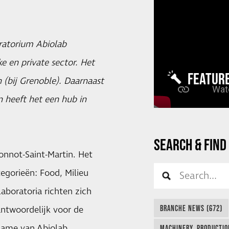
oratorium Abiolab
e en private sector. Het
FEATUR
 (bij Grenoble). Daarnaast
en heeft het een hub in
SEARCH & FIND
nnot-Saint-Martin. Het
tegorieën: Food, Milieu
aboratoria richten zich
BRANCHE NEWS (672)
antwoordelijk voor de
rname van Abiolab
MACHINERY, PRODUCTIO