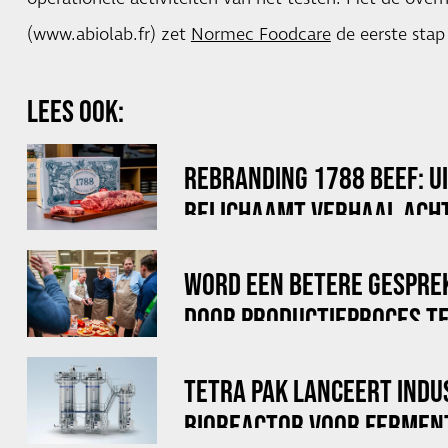
(www.abiolab.fr) zet
Normec Foodcare
de eerste stap 
LEES OOK:
REBRANDING 1788 BEEF: U
BELICHAAMT VERHAAL ACHT
WORD EEN BETERE GESPRE
DOOR PRODUCTIEPROCES TE
TETRA PAK LANCEERT INDU
BIOREACTOR VOOR FERMEN