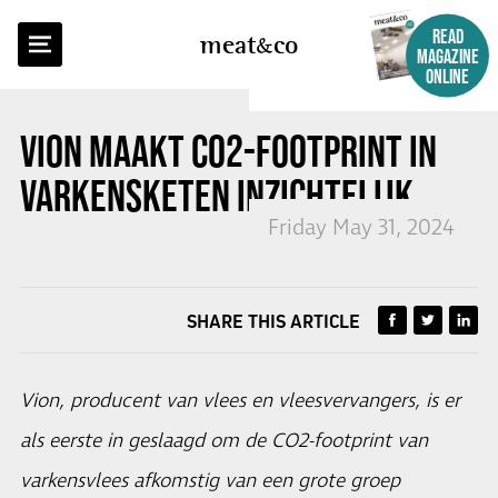
BACK TO OVERVIEW
READ
meat
co
MAGAZINE
ONLINE
VION MAAKT CO2-FOOTPRINT IN
VARKENSKETEN INZICHTELIJK
Friday May 31, 2024
SHARE THIS ARTICLE
Vion, producent van vlees en vleesvervangers, is er
als eerste in geslaagd om de CO2-footprint van
varkensvlees afkomstig van een grote groep