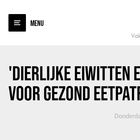
TERUG NAAR OVERZICHT
Vak
'DIERLIJKE EIWITTEN 
VOOR GEZOND EETPAT
Donderda