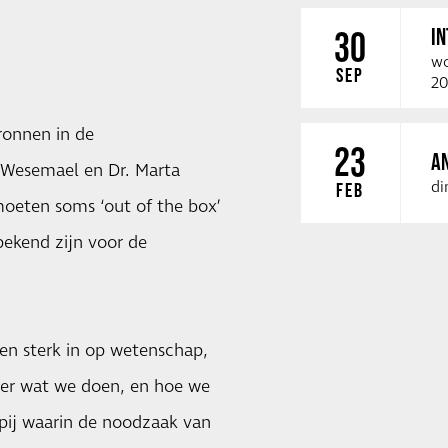
I
30
wo
SEP
20
ronnen in de
23
A
 Wesemael en Dr. Marta
di
FEB
oeten soms ‘out of the box’
ekend zijn voor de
en sterk in op wetenschap,
ver wat we doen, en hoe we
ppij waarin de noodzaak van