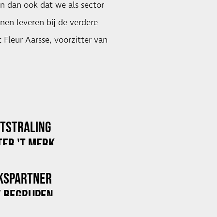
en dan ook dat we als sector
nnen leveren bij de verdere
t Fleur Aarsse, voorzitter van
ITSTRALING
ER 'T MERK
KSPARTNER
 BEGRIJPEN