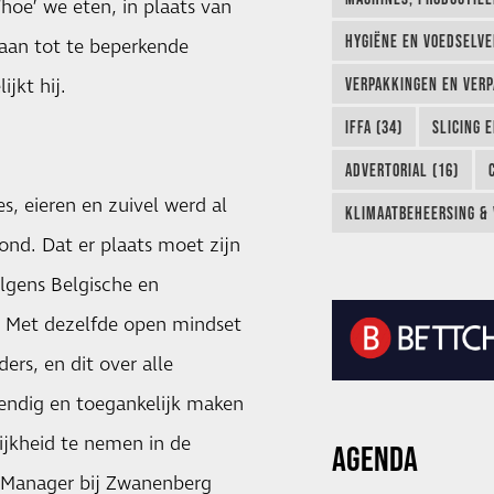
hoe’ we eten, in plaats van
HYGIËNE EN VOEDSELVEI
gaan tot te beperkende
jkt hij.
VERPAKKINGEN EN VERP
IFFA (34)
SLICING 
ADVERTORIAL (16)
es, eieren en zuivel werd al
KLIMAATBEHEERSING & 
ond. Dat er plaats moet zijn
olgens Belgische en
f. Met dezelfde open mindset
rs, en dit over alle
endig en toegankelijk maken
jkheid te nemen in de
AGENDA
y Manager bij Zwanenberg