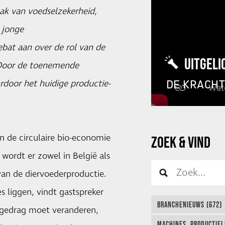
k van voedselzekerheid,
 jonge
ebat aan over de rol van de
UITGELI
t. Door de toenemende
DE KRACH
ardoor het huidige productie-
an de circulaire bio-economie
ZOEK & VIND
wordt er zowel in België als
van de diervoederproductie.
 liggen, vindt gastspreker
BRANCHENIEUWS (672)
iegedrag moet veranderen,
MACHINES, PRODUCTIEL