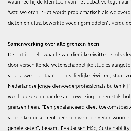
waarmee hij de klemtoon van het debat verlegt naar ‘
‘wat’ we eten. “Het wordt problematisch als we over
diëten en ultra bewerkte voedingsmiddelen”, verduideli
Samenwerking over alle grenzen heen
De nutritionele waarde van dierlijke eiwitten zoals vle
door verschillende wetenschappelijke studies aangeto
voor zowel plantaardige als dierlijke eiwitten, staat v
Nederlandse jonge diervoederprofessionals buiten kij
wordt gekeken naar de samenwerking tussen stakeholde
grenzen heen. “Een gebalanceerd dieet toekomstbest
voor elke consument bereiken we door verantwoordeli
gehele keten”, beaamt Eva Jansen MSc, Sustainabilit