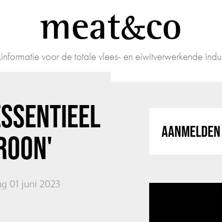
meat
co
informatie voor de totale vlees- en eiwitverwerkende indus
ESSENTIEEL
AANMELDEN 
ROON'
g 01 juni 2023