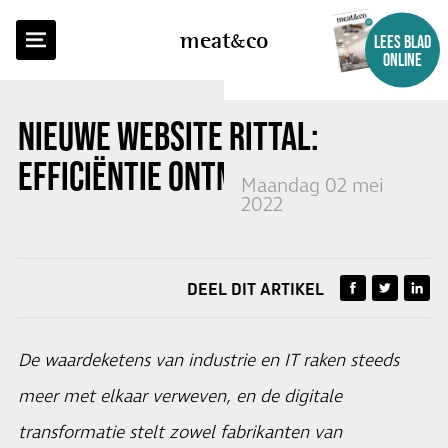
TERUG NAAR OVERZICHT
meat
co
LEES BLAD
ONLINE
NIEUWE WEBSITE RITTAL:
EFFICIËNTIE ONTMOET DESIGN
Maandag 02 mei
2022
DEEL DIT ARTIKEL
De waardeketens van industrie en IT raken steeds
meer met elkaar verweven, en de digitale
transformatie stelt zowel fabrikanten van