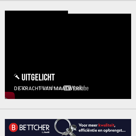
UITGELICHT
DE KRACHT VAN MAATWERK!