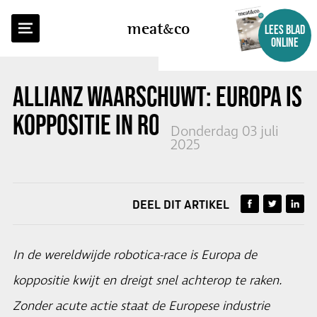
TERUG NAAR OVERZICHT
meat
co
LEES BLAD
ONLINE
ALLIANZ WAARSCHUWT: EUROPA IS
KOPPOSITIE IN ROBOTICA KWIJT
Donderdag 03 juli
2025
DEEL DIT ARTIKEL
In de wereldwijde robotica-race is Europa de
koppositie kwijt en dreigt snel achterop te raken.
Zonder acute actie staat de Europese industrie