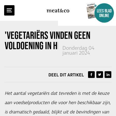
TERUG NAAR OVERZICHT
meat
co
LEES BLAD
ONLINE
'VEGETARIËRS VINDEN GEEN
VOLDOENING IN HET SCHAP'
Donderdag 04
januari 2024
DEEL DIT ARTIKEL
Het aantal vegetariërs dat tevreden is met de keuze
aan voedselproducten die voor hen beschikbaar zijn,
is dramatisch gedaald, blijkt uit de bevindingen van