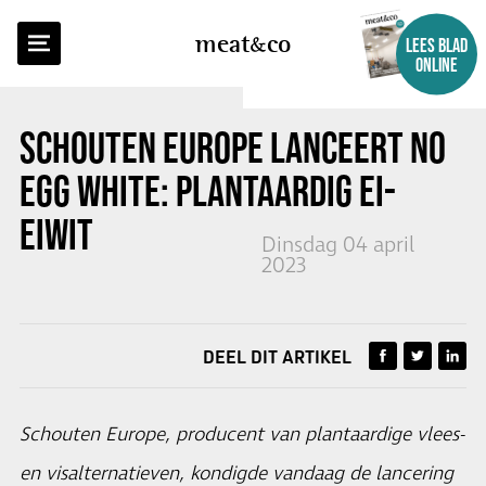
TERUG NAAR OVERZICHT
meat
co
LEES BLAD
ONLINE
SCHOUTEN EUROPE LANCEERT NO
EGG WHITE: PLANTAARDIG EI-
EIWIT
Dinsdag 04 april
2023
DEEL DIT ARTIKEL
Schouten Europe, producent van plantaardige vlees-
en visalternatieven, kondigde vandaag de lancering