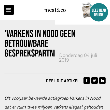
TERUG NAAR OVERZICHT
meat
co
LEES BLAD
ONLINE
'VARKENS IN NOOD GEEN
BETROUWBARE
GESPREKSPARTNER'
Donderdag 04 juli
2019
DEEL DIT ARTIKEL
Dit voorjaar beweerde actiegroep Varkens in Nood
dat er ruim twee miljoen varkens illegaal gehouden