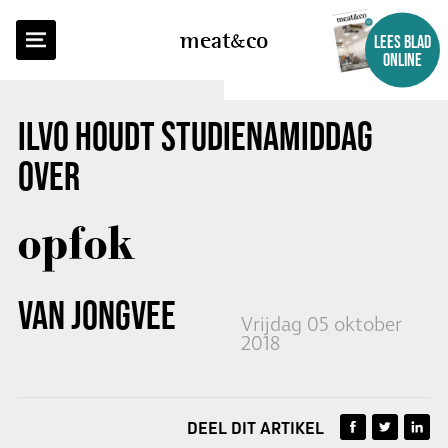
TERUG NAAR OVERZICHT
meat
co
LEES BLAD
ONLINE
ILVO HOUDT STUDIENAMIDDAG
OVER
opfok
VAN JONGVEE
Vrijdag 05 oktober
2018
DEEL DIT ARTIKEL