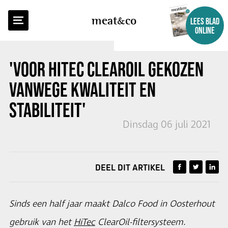
TERUG NAAR OVERZICHT
meat
co
LEES BLAD
ONLINE
'VOOR HITEC CLEAROIL GEKOZEN
VANWEGE KWALITEIT EN
STABILITEIT'
Dinsdag 06 juli 2021
DEEL DIT ARTIKEL
Sinds een half jaar maakt Dalco Food in Oosterhout
gebruik van het
HiTec
ClearOil-filtersysteem.