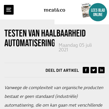
TERUG NAAR OVERZICHT
meat
co
LEES BLAD
ONLINE
TESTEN VAN HAALBAARHEID
AUTOMATISERING IN QING LAB
Maandag 05 juli
2021
DEEL DIT ARTIKEL
Vanwege de complexiteit van organische producten
bestaat er geen standaard (industriële)
automatisering, die om kan gaan met verschillende