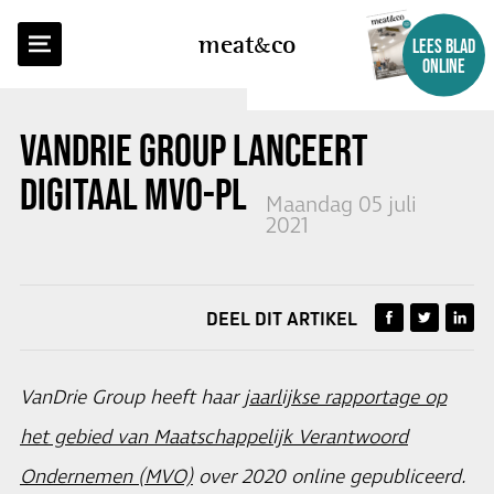
TERUG NAAR OVERZICHT
meat
co
LEES BLAD
ONLINE
VANDRIE GROUP LANCEERT
DIGITAAL MVO-PLATFORM
Maandag 05 juli
2021
DEEL DIT ARTIKEL
VanDrie Group heeft haar
jaarlijkse rapportage op
het gebied van Maatschappelijk Verantwoord
Ondernemen (MVO)
over 2020 online gepubliceerd.