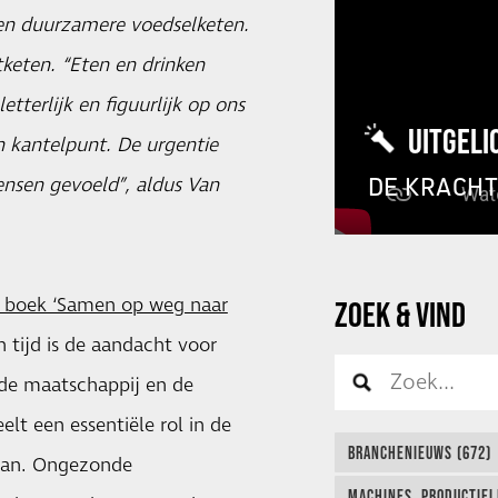
en duurzamere voedselketen.
keten. “Eten en drinken
etterlijk en figuurlijk op ons
UITGELI
 kantelpunt. De urgentie
DE KRACH
nsen gevoeld”, aldus Van
 boek ‘Samen op weg naar
ZOEK & VIND
n tijd is de aandacht voor
 de maatschappij en de
lt een essentiële rol in de
BRANCHENIEUWS (672)
taan. Ongezonde
MACHINES, PRODUCTIEL