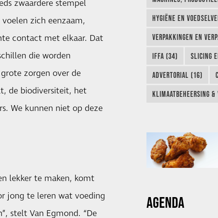
eeds zwaardere stempel
HYGIËNE EN VOEDSELVEI
 voelen zich eenzaam,
hte contact met elkaar. Dat
VERPAKKINGEN EN VERP
schillen die worden
IFFA (34)
SLICING 
r grote zorgen over de
ADVERTORIAL (16)
 de biodiversiteit, het
KLIMAATBEHEERSING & 
rs. We kunnen niet op deze
 en lekker te maken, komt
or jong te leren wat voeding
AGENDA
n”, stelt Van Egmond. “De