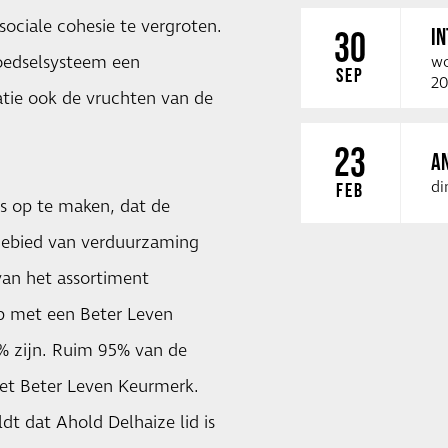
ociale cohesie te vergroten.
I
30
oedselsysteem een
wo
SEP
20
atie ook de vruchten van de
23
A
di
FEB
is op te maken, dat de
gebied van verduurzaming
van het assortiment
p met een Beter Leven
0% zijn. Ruim 95% van de
et Beter Leven Keurmerk.
dt dat Ahold Delhaize lid is