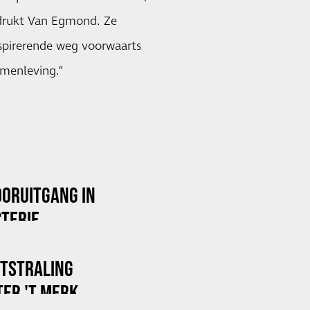
adrukt Van Egmond. Ze
nspirerende weg voorwaarts
amenleving.”
OORUITGANG IN
TERIE
ITSTRALING
ER 'T MERK