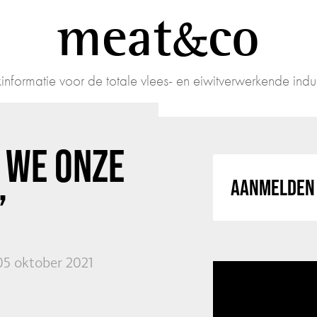
meat
co
informatie voor de totale vlees- en eiwitverwerkende indus
 WE ONZE
AANMELDEN 
’
05 oktober 2021