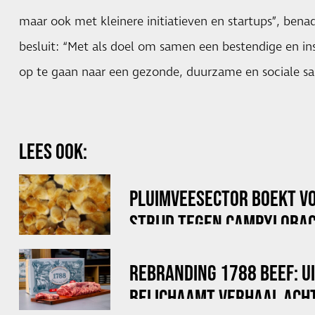
maar ook met kleinere initiatieven en startups”, ben
besluit: “Met als doel om samen een bestendige en i
op te gaan naar een gezonde, duurzame en sociale s
LEES OOK:
PLUIMVEESECTOR BOEKT V
STRIJD TEGEN CAMPYLOBAC
REBRANDING 1788 BEEF: U
BELICHAAMT VERHAAL ACHT