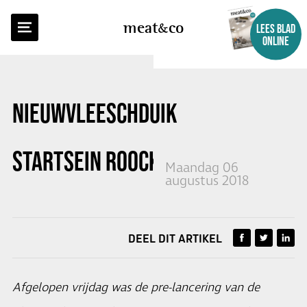
TERUG NAAR OVERZICHT
meat
co
LEES BLAD
ONLINE
NIEUWVLEESCHDUIK
STARTSEIN ROOCKWORST 2.0
Maandag 06
augustus 2018
DEEL DIT ARTIKEL
Afgelopen vrijdag was de pre-lancering van de