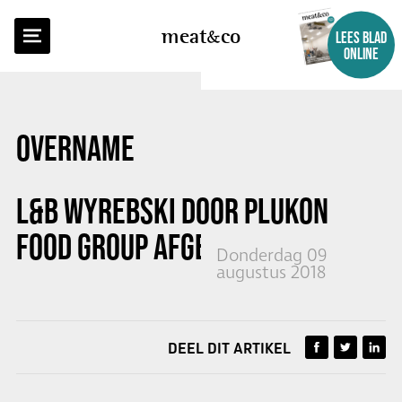
TERUG NAAR OVERZICHT
meat
co
LEES BLAD
ONLINE
OVERNAME
L&B WYREBSKI DOOR PLUKON
FOOD GROUP AFGEROND
Donderdag 09
augustus 2018
DEEL DIT ARTIKEL