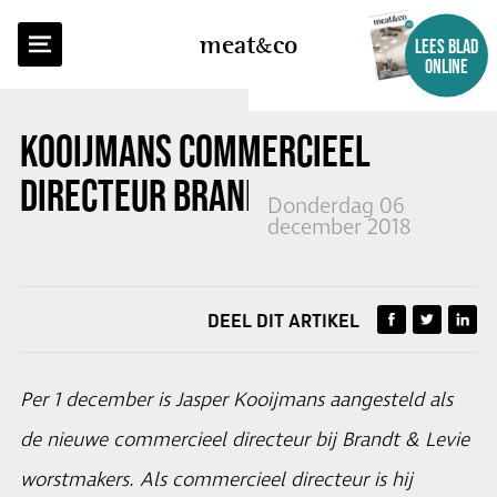
TERUG NAAR OVERZICHT
meat
co
LEES BLAD
ONLINE
KOOIJMANS COMMERCIEEL
DIRECTEUR BRAND & LEVIE
Donderdag 06
december 2018
DEEL DIT ARTIKEL
Per 1 december is Jasper Kooijmans aangesteld als
de nieuwe commercieel directeur bij Brandt & Levie
worstmakers. Als commercieel directeur is hij