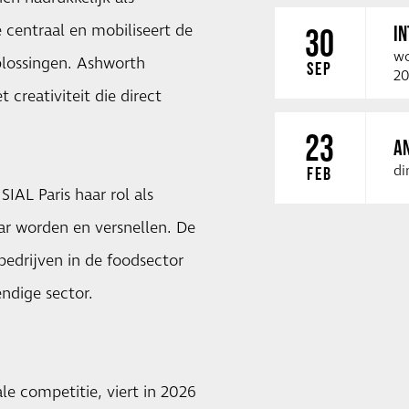
e centraal en mobiliseert de
I
30
wo
lossingen. Ashworth
SEP
20
 creativiteit die direct
23
A
di
FEB
IAL Paris haar rol als
ar worden en versnellen. De
bedrijven in de foodsector
ndige sector.
e competitie, viert in 2026