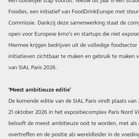
een duidelijke stap vooruit. Nieuw dit jaar is een str
Foodies, een initiatief van FoodDrinkEurope met steu
Commissie. Dankzij deze samenwerking staat de compe
open voor Europese kmo’s en startups die niet expose
Hiermee krijgen bedrijven uit de volledige foodsect
initiatieven zichtbaar te maken en gebruik te maken v
van SIAL Paris 2026.
‘Meest ambitieuze editie’
De komende editie van de SIAL Paris vindt plaats va
21 oktober 2026 in het expositiecomplex Paris Nord Vi
belooft de meest ambitieuze ooit te worden, met als 
overtreffen en de positie als wereldleider in de voedin