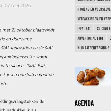
g 07 mei 2026
HYGIËNE EN VOEDSELVEI
VERPAKKINGEN EN VERP
IFFA (34)
SLICING 
en met 21 oktober plaatsvindt
ADVERTORIAL (16)
vatie en duurzame
 SIAL Innovation en de SIAL
KLIMAATBEHEERSING & 
ngsmiddelensector wordt
n te dienen. “SIAL Paris
we kansen ontsluiten voor de
orth.
AGENDA
oedingsvraagstukken de
ich nadrukkelijk als