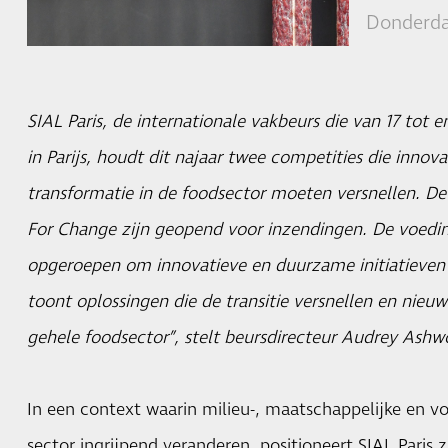
Donderda
SIAL Paris, de internationale vakbeurs die van 17 tot 
in Parijs, houdt dit najaar twee competities die inno
transformatie in de foodsector moeten versnellen. De
For Change zijn geopend voor inzendingen. De voedi
opgeroepen om innovatieve en duurzame initiatieven i
toont oplossingen die de transitie versnellen en nieu
gehele foodsector”, stelt beursdirecteur Audrey Ashw
In een context waarin milieu-, maatschappelijke en v
sector ingrijpend veranderen, positioneert SIAL Paris z