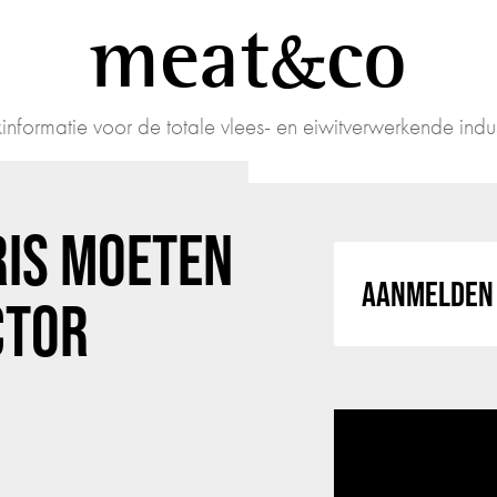
meat
co
informatie voor de totale vlees- en eiwitverwerkende indus
RIS MOETEN
AANMELDEN 
CTOR