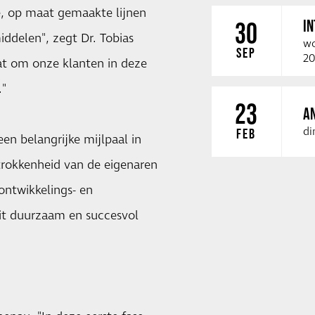
, op maat gemaakte lijnen
I
30
ddelen", zegt Dr. Tobias
wo
SEP
20
aat om onze klanten in deze
."
23
A
di
FEB
en belangrijke mijlpaal in
trokkenheid van de eigenaren
ontwikkelings- en
nit duurzaam en succesvol