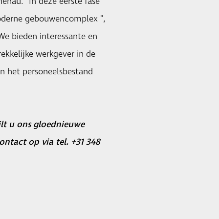
enau. "In deze eerste fase
moderne gebouwencomplex ",
"We bieden interessante en
ekkelijke werkgever in de
an het personeelsbestand
ilt u ons gloednieuwe
ntact op via tel. +31 348