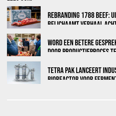
REBRANDING 1788 BEEF: U
BELICHAAMT VERHAAL ACHT
WORD EEN BETERE GESPRE
DOOR PRODUCTIEPROCES TE
TETRA PAK LANCEERT INDU
BIOREACTOR VOOR FERMEN