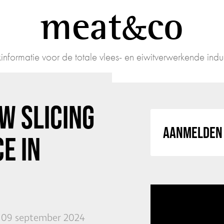
meat
co
informatie voor de totale vlees- en eiwitverwerkende indus
W SLICING
AANMELDEN 
E IN
09 september 2024