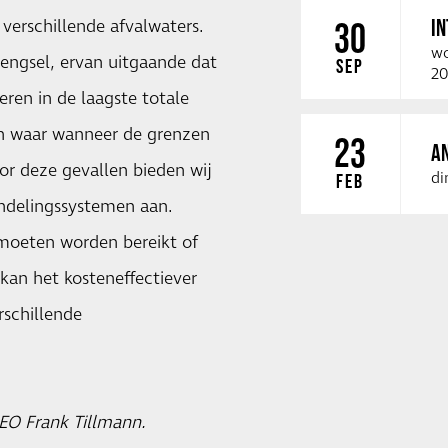
I
verschillende afvalwaters.
30
wo
engsel, ervan uitgaande dat
SEP
20
ren in de laagste totale
en waar wanneer de grenzen
23
A
or deze gevallen bieden wij
di
FEB
andelingssystemen aan.
moeten worden bereikt of
kan het kosteneffectiever
rschillende
CEO Frank Tillmann.