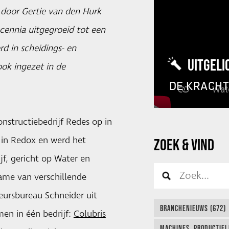
t door Gertie van den Hurk
ecennia uitgegroeid tot een
d in scheidings- en
UITGELI
ok ingezet in de
DE KRACH
nstructiebedrijf Redes op in
 in Redox en werd het
ZOEK & VIND
f, gericht op Water en
ame van verschillende
eursbureau Schneider uit
BRANCHENIEUWS (672)
men in één bedrijf:
Colubris
MACHINES, PRODUCTIEL