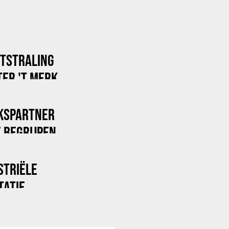
ITSTRALING
ER 'T MERK
KSPARTNER
 BEGRIJPEN
STRIËLE
TATIE