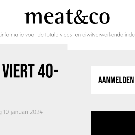
meat
co
informatie voor de totale vlees- en eiwitverwerkende indus
VIERT 40-
AANMELDEN 
 10 januari 2024