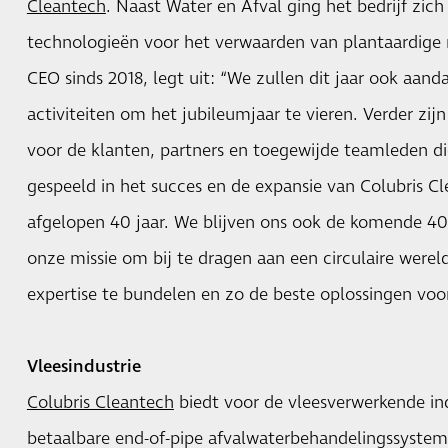
Cleantech
. Naast Water en Afval ging het bedrijf zic
technologieën voor het verwaarden van plantaardige 
CEO sinds 2018, legt uit: “We zullen dit jaar ook aan
activiteiten om het jubileumjaar te vieren. Verder zi
voor de klanten, partners en toegewijde teamleden di
gespeeld in het succes en de expansie van Colubris 
afgelopen 40 jaar. We blijven ons ook de komende 40
onze missie om bij te dragen aan een circulaire were
expertise te bundelen en zo de beste oplossingen voor
Vleesindustrie
Colubris Cleantech
biedt voor de vleesverwerkende ind
betaalbare end-of-pipe afvalwaterbehandelingssystem