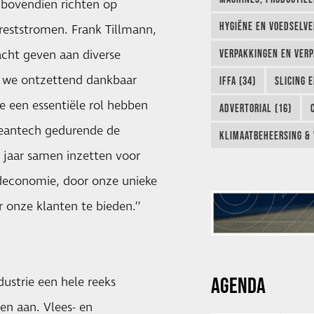
h bovendien richten op
HYGIËNE EN VOEDSELVEI
reststromen. Frank Tillmann,
dacht geven aan diverse
VERPAKKINGEN EN VERP
jn we ontzettend dankbaar
IFFA (34)
SLICING 
e een essentiële rol hebben
ADVERTORIAL (16)
Cleantech gedurende de
KLIMAATBEHEERSING & 
 jaar samen inzetten voor
ldeconomie, door onze unieke
 onze klanten te bieden.’’
AGENDA
ustrie een hele reeks
en aan. Vlees- en