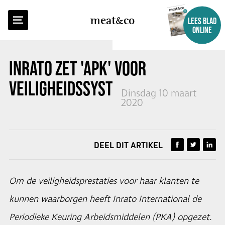
TERUG NAAR OVERZICHT
meat
co
LEES BLAD
ONLINE
INRATO ZET 'APK' VOOR
VEILIGHEIDSSYSTEMEN OP
Dinsdag 10 maart
2020
DEEL DIT ARTIKEL
Om de veiligheidsprestaties voor haar klanten te
kunnen waarborgen heeft Inrato International de
Periodieke Keuring Arbeidsmiddelen (PKA) opgezet.