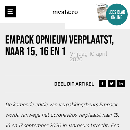
TERUG NAAR OVERZICHT
meat
co
LEES BLAD
ONLINE
EMPACK OPNIEUW VERPLAATST,
NAAR 15, 16 EN 17 SEPTEMBER
Vrijdag 10 april
2020
DEEL DIT ARTIKEL
De komende editie van verpakkingsbeurs Empack
wordt vanwege het coronavirus verplaatst naar 15,
16 en 17 september 2020 in Jaarbeurs Utrecht. Een