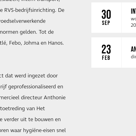
e RVS-bedrijfsinrichting. De
I
30
wo
voedselverwerkende
SEP
20
tsnormen gelden. Tot de
stlé, Febo, Johma en Hanos.
23
A
di
FEB
ct dat werd ingezet door
rijf geprofessionaliseerd en
mercieel directeur Anthonie
 toetreding van Het
ie verder uit te bouwen en
ren waar hygiëne-eisen snel