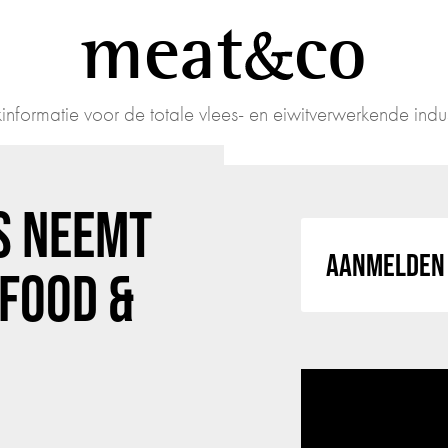
meat
co
informatie voor de totale vlees- en eiwitverwerkende indus
IS NEEMT
AANMELDEN 
 FOOD &