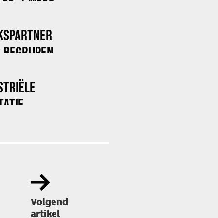
ER 'T MERK
KSPARTNER
 BEGRIJPEN
STRIËLE
TATIE
Volgend
artikel