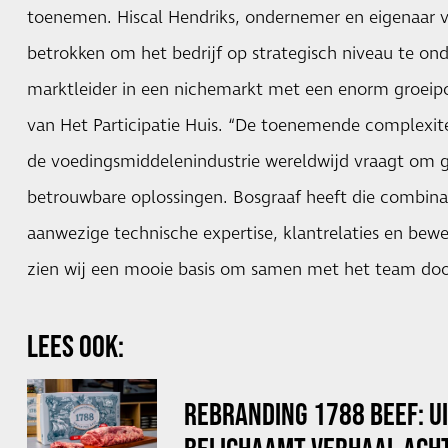
toenemen. Hiscal Hendriks, ondernemer en eigenaar v
betrokken om het bedrijf op strategisch niveau te ond
marktleider in een nichemarkt met een enorm groeipo
van Het Participatie Huis. “De toenemende complexit
de voedingsmiddelenindustrie wereldwijd vraagt om g
betrouwbare oplossingen. Bosgraaf heeft die combinat
aanwezige technische expertise, klantrelaties en be
zien wij een mooie basis om samen met het team door
LEES OOK:
REBRANDING 1788 BEEF: U