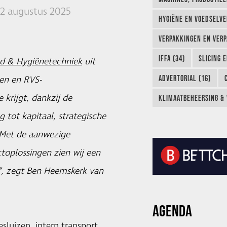
12 augustus 2025
HYGIËNE EN VOEDSELVEI
VERPAKKINGEN EN VERP
IFFA (34)
SLICING 
od & Hygiënetechniek
uit
ADVERTORIAL (16)
gen en RVS-
 krijgt, dankzij de
KLIMAATBEHEERSING & 
tot kapitaal, strategische
“Met de aanwezige
toplossingen zien wij een
”, zegt Ben Heemskerk van
AGENDA
sluizen, intern transport,