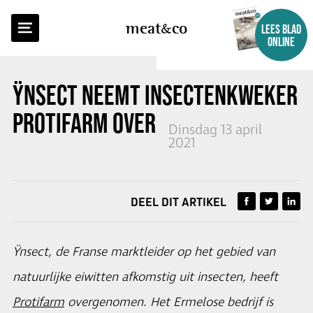
TERUG NAAR OVERZICHT
meat
co
LEES BLAD
ONLINE
ŸNSECT NEEMT INSECTENKWEKER
PROTIFARM OVER
Dinsdag 13 april
2021
DEEL DIT ARTIKEL
Ÿnsect, de Franse marktleider op het gebied van
natuurlijke eiwitten afkomstig uit insecten, heeft
Protifarm
overgenomen. Het Ermelose bedrijf is