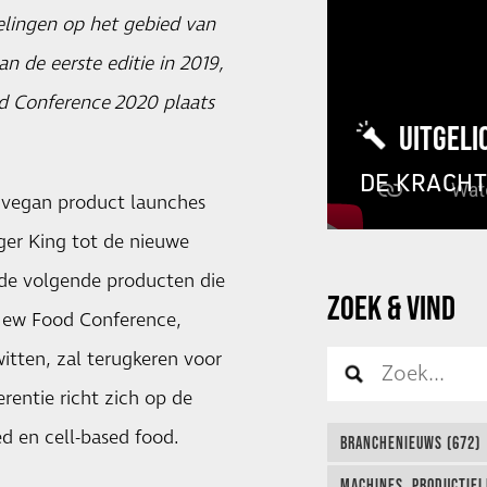
elingen op het gebied van
n de eerste editie in 2019,
d Conference
2020 plaats
UITGELI
DE KRACH
 vegan product launches
ger King tot de nieuwe
r de volgende producten die
ZOEK & VIND
New Food Conference,
itten, zal terugkeren voor
erentie richt zich op de
d en cell-based food.
BRANCHENIEUWS (672)
MACHINES, PRODUCTIEL