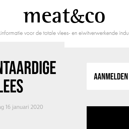
meat
co
informatie voor de totale vlees- en eiwitverwerkende indus
NTAARDIGE
AANMELDEN 
LEES
g 16 januari 2020