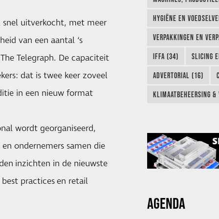
HYGIËNE EN VOEDSELVEI
l snel uitverkocht, met meer
VERPAKKINGEN EN VERP
eid van een aantal ‘s
IFFA (34)
SLICING 
he Telegraph. De capaciteit
ers: dat is twee keer zoveel
ADVERTORIAL (16)
itie in een nieuw format
KLIMAATBEHEERSING & 
onal
wordt georganiseerd,
rs en ondernemers samen die
den inzichten in de nieuwste
best practices en retail
AGENDA