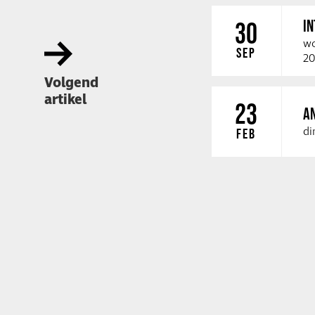
I
30
wo
SEP
20
Volgend
artikel
23
A
di
FEB