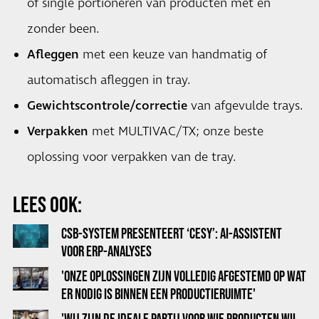
of single portioneren van producten met en
zonder been.
Afleggen
met een keuze van handmatig of
automatisch afleggen in tray.
Gewichtscontrole/correctie
van afgevulde trays.
Verpakken
met MULTIVAC/TX; onze beste
oplossing voor verpakken van de tray.
LEES OOK:
CSB-SYSTEM PRESENTEERT ‘CESY’: AI-ASSISTENT
VOOR ERP-ANALYSES
'ONZE OPLOSSINGEN ZIJN VOLLEDIG AFGESTEMD OP WAT
ER NODIG IS BINNEN EEN PRODUCTIERUIMTE'
'WIJ ZIJN DE IDEALE PARTIJ VOOR WIE PRODUCTEN WIL