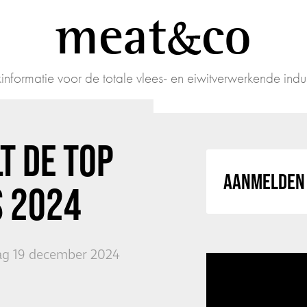
meat
co
informatie voor de totale vlees- en eiwitverwerkende indus
T DE TOP
AANMELDEN 
S 2024
g 19 december 2024