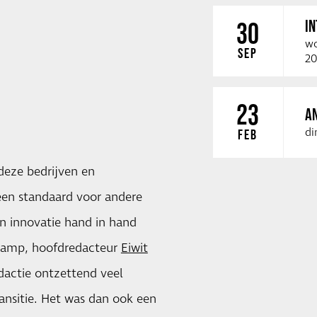
I
30
wo
SEP
20
23
A
di
FEB
 deze bedrijven en
 een standaard voor andere
 en innovatie hand in hand
lkamp, hoofdredacteur
Eiwit
redactie ontzettend veel
ransitie. Het was dan ook een