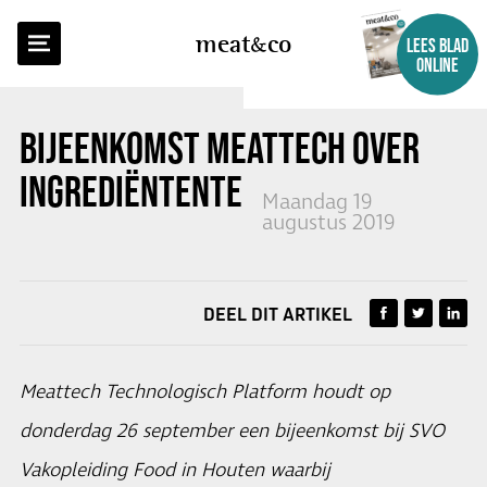
TERUG NAAR OVERZICHT
meat
co
LEES BLAD
ONLINE
BIJEENKOMST MEATTECH OVER
INGREDIËNTENTECHNOLOGIE
Maandag 19
augustus 2019
DEEL DIT ARTIKEL
Meattech Technologisch Platform houdt op
donderdag 26 september een bijeenkomst bij SVO
Vakopleiding Food in Houten waarbij