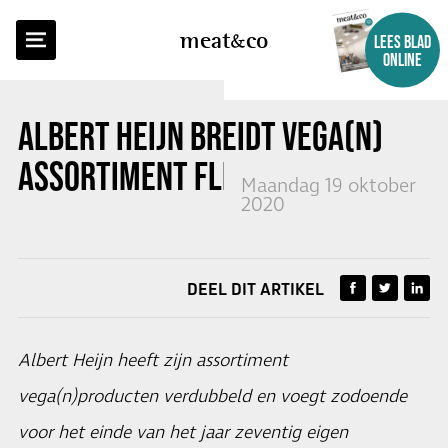
TERUG NAAR OVERZICHT
meat
co
LEES BLAD
ONLINE
ALBERT HEIJN BREIDT VEGA(N)
ASSORTIMENT FLINK UIT
Maandag 19 oktober
2020
DEEL DIT ARTIKEL
Albert Heijn heeft zijn assortiment
vega(n)producten verdubbeld en voegt zodoende
voor het einde van het jaar zeventig eigen