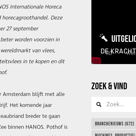
NOS Internationale Horeca
d horecagroothandel. Deze
per 27 september
UITGELI
eter worden voorzien in
DE KRACH
 wereldmarkt van vlees,
eitsvlees in te kopen en dit
hof.
ZOEK & VIND
 Amsterdam blijft met alle
rijf. Het komende jaar
aubriand breder te gaan
BRANCHENIEUWS (672)
 Zee binnen HANOS. Pothof is
MACHINES, PRODUCTIEL