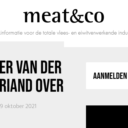
meat
co
informatie voor de totale vlees- en eiwitverwerkende indus
ER VAN DER
AANMELDEN 
RIAND OVER
19 oktober 2021