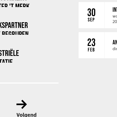
ER 'T MERK
I
30
wo
SEP
20
KSPARTNER
 BEGRIJPEN
23
A
di
FEB
STRIËLE
TATIE
Volgend