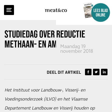
TERUG NAAR OVERZICHT
meat
co
LEES BLAD
ONLINE
STUDIEDAG OVER REDUCTIE
METHAAN- EN AMMONIAKEMISSIE
Maandag 19
november 2018
DEEL DIT ARTIKEL
Het Instituut voor Landbouw-, Visserij- en
Voedingsonderzoek (ILVO) en het Vlaamse
Departement Landbouw en Visserij houden op