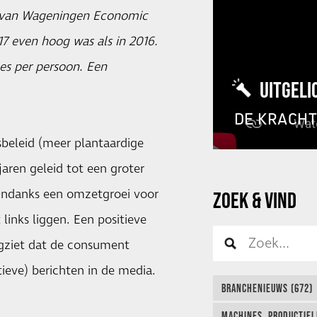
ek van Wageningen Economic
017 even hoog was als in 2016.
ees per persoon. Een
UITGELI
DE KRACH
dsbeleid (meer plantaardige
jaren geleid tot een groter
Ondanks een omzetgroei voor
ZOEK & VIND
links liggen. Een positieve
ugziet dat de consument
ieve) berichten in de media.
BRANCHENIEUWS (672)
MACHINES, PRODUCTIEL