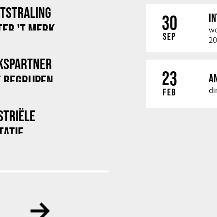
ITSTRALING
I
30
ER 'T MERK
wo
SEP
20
KSPARTNER
23
A
 BEGRIJPEN
di
FEB
STRIËLE
TATIE