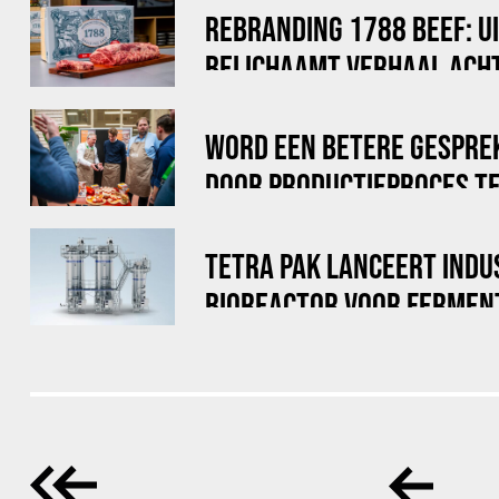
REBRANDING 1788 BEEF: U
BELICHAAMT VERHAAL ACHT
WORD EEN BETERE GESPRE
DOOR PRODUCTIEPROCES TE
TETRA PAK LANCEERT INDU
BIOREACTOR VOOR FERMEN