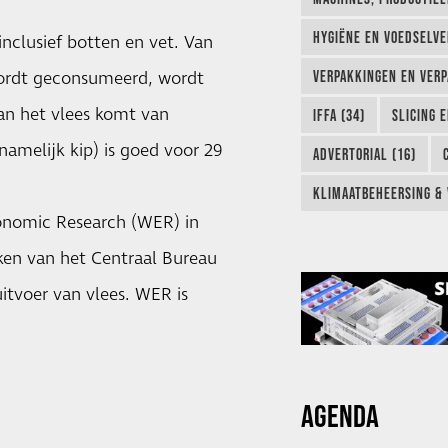
HYGIËNE EN VOEDSELVEI
nclusief botten en vet. Van
 wordt geconsumeerd, wordt
VERPAKKINGEN EN VERP
van het vlees komt van
IFFA (34)
SLICING 
namelijk kip) is goed voor 29
ADVERTORIAL (16)
KLIMAATBEHEERSING & 
onomic Research (WER) in
ken
van het Centraal Bureau
uitvoer van vlees. WER is
AGENDA