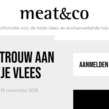
meat
co
informatie voor de totale vlees- en eiwitverwerkende indus
 TROUW AAN
AANMELDEN 
KJE VLEES
19 november 2018