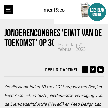
TERUG NAAR OVERZICHT
meat
co
LEES BLAD
ONLINE
JONGERENCONGRES 'EIWIT VAN DE
TOEKOMST' OP 30 MEI 2023
Maandag 20
februari 2023
DEEL DIT ARTIKEL
Op dinsdagmiddag 30 mei 2023 organiseren Belgian
Feed Association (BFA), Nederlandse Vereniging voor
de Diervoederindustrie (Nevedi) en Feed Design Lab