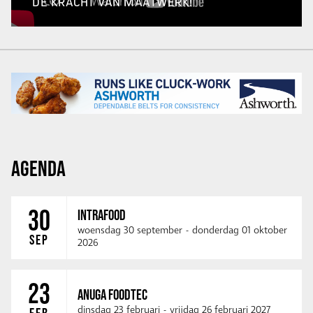
DE KRACHT VAN MAATWERK!
AGENDA
30
INTRAFOOD
woensdag 30 september
-
donderdag 01 oktober
SEP
2026
23
ANUGA FOODTEC
dinsdag 23 februari
-
vrijdag 26 februari 2027