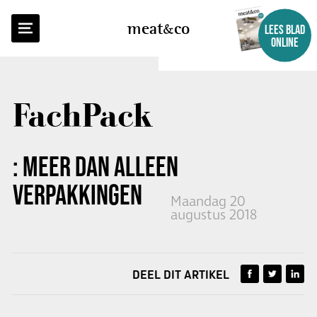
TERUG NAAR OVERZICHT
meat
co
LEES BLAD
ONLINE
FachPack
: MEER DAN ALLEEN
VERPAKKINGEN
Maandag 20
augustus 2018
DEEL DIT ARTIKEL