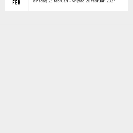
dinsdag 23 februari
-
vrijdag 26 februari 2027
FEB