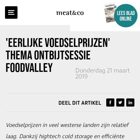
TERUG NAAR OVERZICHT
meat
co
LEES BLAD
ONLINE
'EERLIJKE VOEDSELPRIJZEN'
THEMA ONTBIJTSESSIE
FOODVALLEY
Donderdag 21 maart
2019
DEEL DIT ARTIKEL
Voedselprijzen in veel westerse landen zijn relatief
laag. Dankzij hightech cold storage en efficiënte