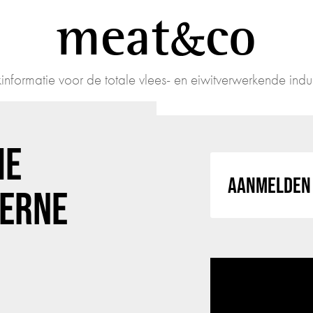
meat
co
informatie voor de totale vlees- en eiwitverwerkende indus
HE
AANMELDEN 
DERNE