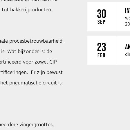
l tot bakkerijproducten.
I
30
wo
SEP
20
male procesbetrouwbaarheid,
23
A
is. Wat bijzonder is: de
di
FEB
ertificeerd voor zowel CIP
rtificeringen. Er zijn bewust
het pneumatische circuit is
meerdere vingergroottes,