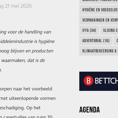
g 21 mei 2026
HYGIËNE EN VOEDSELVEI
VERPAKKINGEN EN VERP
IFFA (34)
SLICING 
sing voor de handling van
ADVERTORIAL (16)
ddelenindustrie is hygiëne
hoog blijven en producten
KLIMAATBEHEERSING & 
k waarmaken, dat is de
.
worpen naar het voorbeeld
n met uiteenlopende vormen
AGENDA
eschadiging. Op het
en casestudies van ruim 70