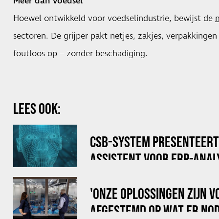
Meer dan voedsel
Hoewel ontwikkeld voor voedselindustrie, bewijst de
sectoren. De grijper pakt netjes, zakjes, verpakkinge
foutloos op – zonder beschadiging.
LEES OOK:
CSB-SYSTEM PRESENTEERT ‘
ASSISTENT VOOR ERP-ANAL
'ONZE OPLOSSINGEN ZIJN V
AFGESTEMD OP WAT ER NOD