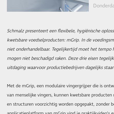
Donderda
Schmalz presenteert een flexibele, hygiënische oplos
kwetsbare voedselproducten: mGrip. In de voedingsmi
niet onderhandelbaar. Tegelijkertijd moet het tempo 
mogen niet beschadigd raken. Deze drie eisen tegelij
uitdaging waarvoor productiebedrijven dagelijks staan
Met de mGrip, een modulaire vingergrijper die is ont
van menselijke vingers, kunnen kwetsbare producte
en structuren voorzichtig worden opgepakt, zonder b
applicatieplatform van
mGrip
vind je praktijkvideo’s 