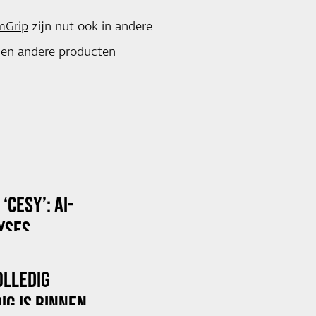
mGrip
zijn nut ook in andere
n en andere producten
CESY’: AI-
YSES
OLLEDIG
IG IS BINNEN