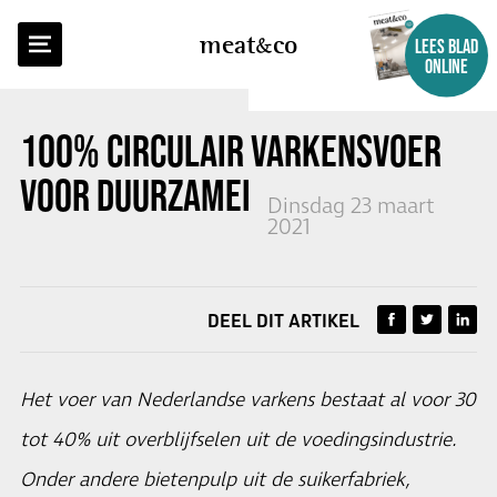
TERUG NAAR OVERZICHT
meat
co
LEES BLAD
ONLINE
100% CIRCULAIR VARKENSVOER
VOOR DUURZAMER VARKENSVLEES
Dinsdag 23 maart
2021
DEEL DIT ARTIKEL
Het voer van Nederlandse varkens bestaat al voor 30
tot 40% uit overblijfselen uit de voedingsindustrie.
Onder andere bietenpulp uit de suikerfabriek,