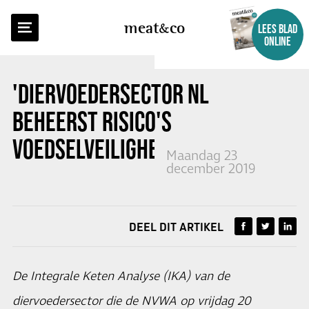
TERUG NAAR OVERZICHT
meat
co
LEES BLAD
ONLINE
'DIERVOEDERSECTOR NL
BEHEERST RISICO'S
VOEDSELVEILIGHEID'
Maandag 23
december 2019
DEEL DIT ARTIKEL
De Integrale Keten Analyse (IKA) van de
diervoedersector die de NVWA op vrijdag 20