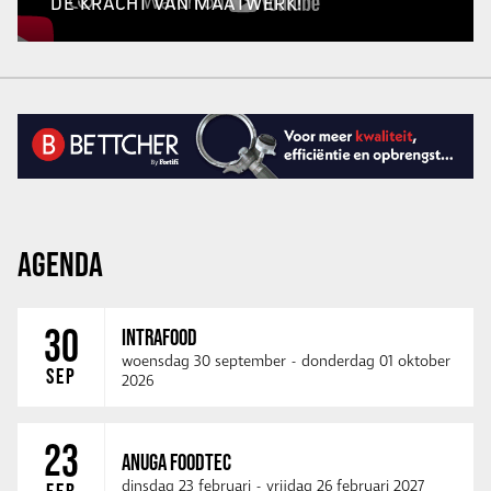
DE KRACHT VAN MAATWERK!
AGENDA
30
INTRAFOOD
woensdag 30 september
-
donderdag 01 oktober
SEP
2026
23
ANUGA FOODTEC
dinsdag 23 februari
-
vrijdag 26 februari 2027