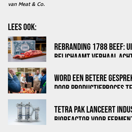
van Meat & Co.
LEES OOK:
REBRANDING 1788 BEEF: U
BELICHAAMT VERHAAL ACHT
WORD EEN BETERE GESPRE
DOOR PRODUCTIEPROCES TE
TETRA PAK LANCEERT INDU
BIOREACTOR VOOR FERMEN