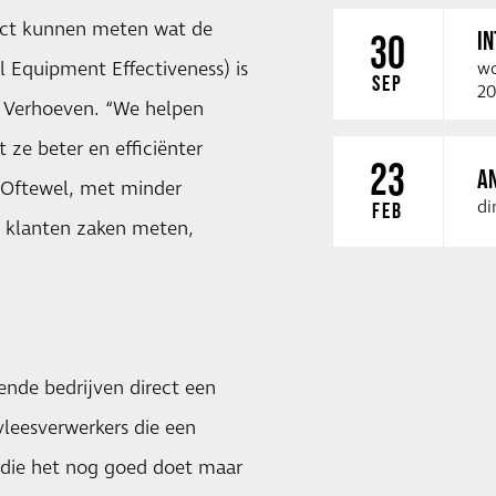
act kunnen meten wat de
I
30
l Equipment Effectiveness) is
wo
SEP
20
t Verhoeven. “We helpen
ze beter en efficiënter
23
A
 Oftewel, met minder
di
FEB
 klanten zaken meten,
nde bedrijven direct een
leesverwerkers die een
, die het nog goed doet maar