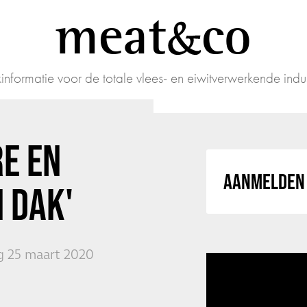
meat
co
informatie voor de totale vlees- en eiwitverwerkende indus
RE EN
AANMELDEN 
 DAK'
 25 maart 2020