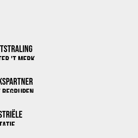
ITSTRALING
ER 'T MERK
KSPARTNER
 BEGRIJPEN
STRIËLE
TATIE