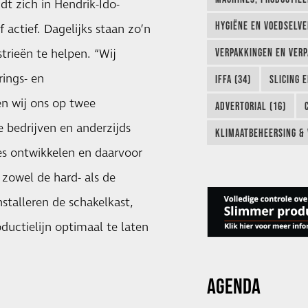
dt zich in Hendrik-Ido-
HYGIËNE EN VOEDSELVEI
 actief. Dagelijks staan zo’n
strieën te helpen. “Wij
VERPAKKINGEN EN VERP
rings- en
IFFA (34)
SLICING 
en wij ons op twee
ADVERTORIAL (16)
 bedrijven en anderzijds
KLIMAATBEHEERSING & 
es ontwikkelen en daarvoor
 zowel de hard- als de
talleren de schakelkast,
uctielijn optimaal te laten
AGENDA