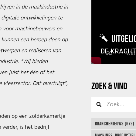
rijven in de maakindustrie in
digitale ontwikkelingen te
den voor machinebouwers en
UITGELI
ij kunnen een beroep doen op
DE KRACH
ntwerpen en realiseren van
ndustrie. “Wij bieden
en juist het één of het
 vleessector. Dat overtuigt”,
ZOEK & VIND
leden op een zolderkamertje
BRANCHENIEUWS (672)
erder, is het bedrijf
MACHINES, PRODUCTIEL