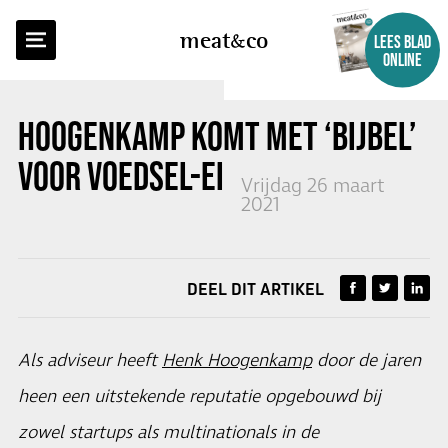
TERUG NAAR OVERZICHT
meat
co
LEES BLAD
ONLINE
HOOGENKAMP KOMT MET ‘BIJBEL’
VOOR VOEDSEL-EIWITTEN
Vrijdag 26 maart
2021
DEEL DIT ARTIKEL
Als adviseur heeft
Henk Hoogenkamp
door de jaren
heen een uitstekende reputatie opgebouwd bij
zowel startups als multinationals in de