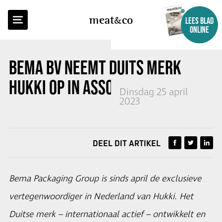
TERUG NAAR OVERZICHT
meat
co
LEES BLAD
ONLINE
BEMA BV NEEMT DUITS MERK
HUKKI OP IN ASSORTIMENT
Dinsdag 25 april
2023
DEEL DIT ARTIKEL
Bema Packaging Group is sinds april de exclusieve
vertegenwoordiger in Nederland van Hukki. Het
Duitse merk – internationaal actief – ontwikkelt en