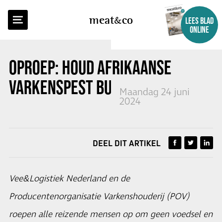
TERUG NAAR OVERZICHT
meat
co
LEES BLAD
ONLINE
OPROEP: HOUD AFRIKAANSE
VARKENSPEST BUITEN DE DEUR
Maandag 24 juni
2024
DEEL DIT ARTIKEL
Vee&Logistiek Nederland en de
Producentenorganisatie Varkenshouderij (POV)
roepen alle reizende mensen op om geen voedsel en