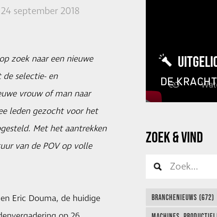
24 september 2018
UITGELI
 op zoek naar een nieuwe
 de selectie- en
DE KRACH
nieuwe vrouw of man naar
ee leden gezocht voor het
opgesteld. Met het aantrekken
ZOEK & VIND
tuur van de POV op volle
 en Eric Douma, de huidige
BRANCHENIEUWS (672)
edenvergadering op 26
MACHINES, PRODUCTIEL