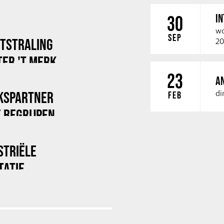
I
30
wo
SEP
ITSTRALING
20
ER 'T MERK
23
A
di
KSPARTNER
FEB
 BEGRIJPEN
STRIËLE
TATIE