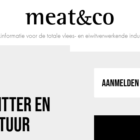
meat
co
informatie voor de totale vlees- en eiwitverwerkende indus
AANMELDEN 
ITTER EN
STUUR