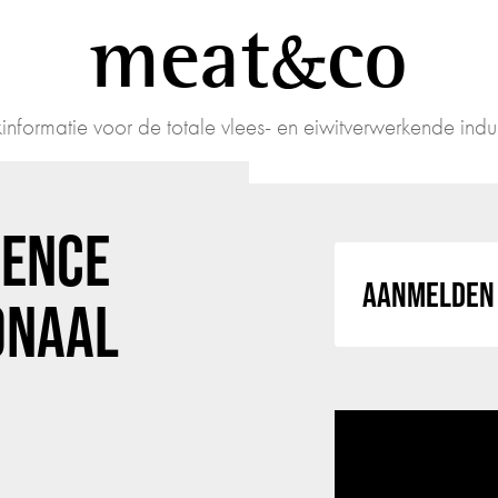
meat
co
informatie voor de totale vlees- en eiwitverwerkende indus
GENCE
AANMELDEN 
ONAAL