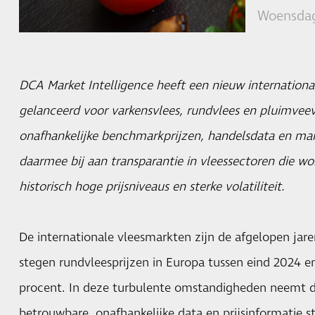
Woensdag
DCA Market Intelligence heeft een nieuw internation
gelanceerd voor varkensvlees, rundvlees en pluimveev
onafhankelijke benchmarkprijzen, handelsdata en mar
daarmee bij aan transparantie in vleessectoren die 
historisch hoge prijsniveaus en sterke volatiliteit.
De internationale vleesmarkten zijn de afgelopen jare
stegen rundvleesprijzen in Europa tussen eind 2024 e
procent. In deze turbulente omstandigheden neemt 
betrouwbare, onafhankelijke data en prijsinformatie st