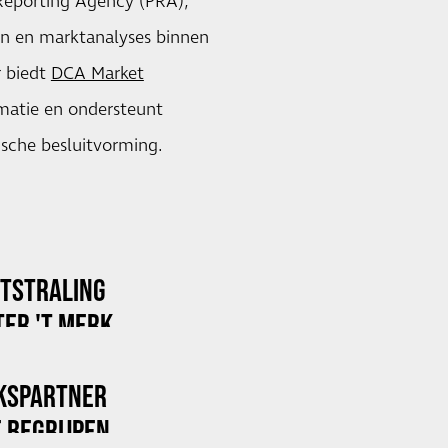
Reporting Agency (PRA),
en en marktanalyses binnen
r biedt
DCA Market
ormatie en ondersteunt
sche besluitvorming.
ITSTRALING
ER 'T MERK
KSPARTNER
 BEGRIJPEN