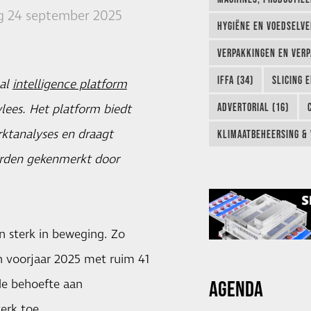
 24 september 2025
HYGIËNE EN VOEDSELVEI
VERPAKKINGEN EN VERP
IFFA (34)
SLICING 
aal
intelligence platform
ADVERTORIAL (16)
lees. Het platform biedt
ktanalyses en draagt
KLIMAATBEHEERSING & 
worden gekenmerkt door
n sterk in beweging. Zo
n voorjaar 2025 met ruim 41
AGENDA
de behoefte aan
erk toe.