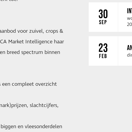
I
30
wo
SEP
20
 aanbod voor zuivel, crops &
DCA Market Intelligence haar
23
A
 een breed spectrum binnen
di
FEB
rs een compleet overzicht
)prijzen, slachtcijfers,
biggen en vleesonderdelen