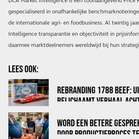
DCA Market Intelligence is een toonaangevend Price 
gespecialiseerd in onafhankelijke benchmarknotering
de internationale agri- en foodbusiness. Al twintig jaa
Intelligence transparantie en objectiviteit in prijsinf
daarmee marktdeelnemers wereldwijd bij hun strategi
LEES OOK:
REBRANDING 1788 BEEF: U
BELICHAAMT VERHAAL ACHT
WORD EEN BETERE GESPRE
DOOR PRODUCTIEPROCES TE