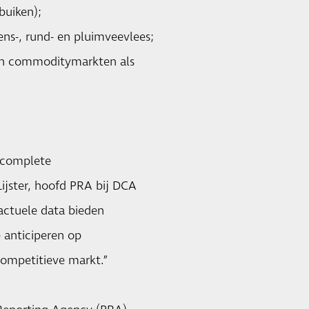
buiken);
s-, rund- en pluimveevlees;
en commoditymarkten als
 complete
Lijster, hoofd PRA bij DCA
 actuele data bieden
e anticiperen op
competitieve markt.”