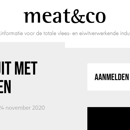
meat
co
informatie voor de totale vlees- en eiwitverwerkende indus
UIT MET
AANMELDEN 
EN
24 november 2020