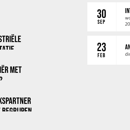
I
30
wo
SEP
20
STRIËLE
23
A
TATIE
di
FEB
RIËR MET
?
KSPARTNER
 BEGRIJPEN