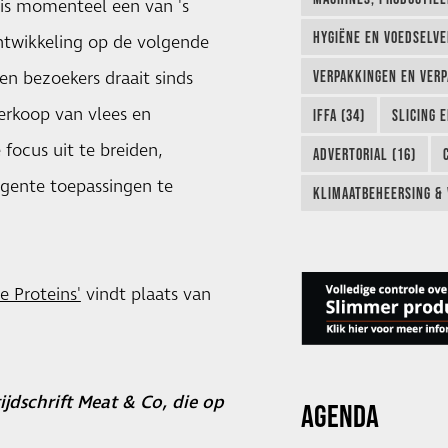
n is momenteel een van 's
HYGIËNE EN VOEDSELVEI
ntwikkeling op de volgende
en bezoekers draait sinds
VERPAKKINGEN EN VERP
erkoop van vlees en
IFFA (34)
SLICING 
focus uit te breiden,
ADVERTORIAL (16)
igente toepassingen te
KLIMAATBEHEERSING & 
e Proteins'
vindt plaats van
ijdschrift Meat & Co, die op
AGENDA