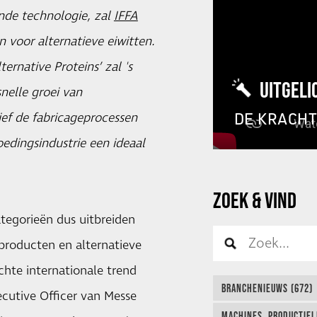
ende technologie, zal
IFFA
n voor alternatieve eiwitten.
rnative Proteins’ zal 's
UITGELI
nelle groei van
DE KRACH
ief de fabricageprocessen
edingsindustrie een ideaal
ZOEK & VIND
tegorieën dus uitbreiden
producten en alternatieve
chte internationale trend
BRANCHENIEUWS (672)
ecutive Officer van Messe
MACHINES, PRODUCTIEL