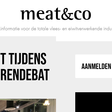
meat
co
informatie voor de totale vlees- en eiwitverwerkende indus
T TIJDENS
AANMELDEN 
ERENDEBAT