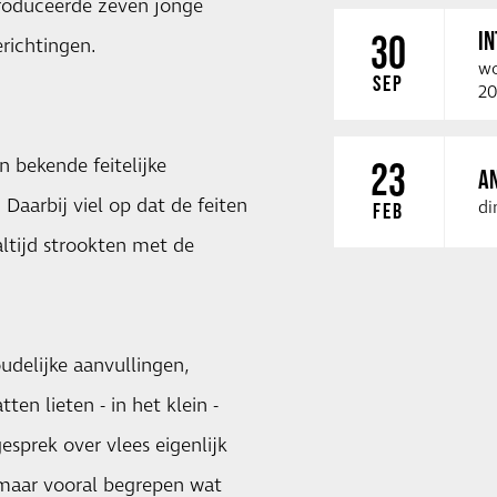
troduceerde zeven jonge
I
30
richtingen.
wo
SEP
20
 bekende feitelijke
23
A
Daarbij viel op dat de feiten
di
FEB
altijd strookten met de
udelijke aanvullingen,
en lieten - in het klein -
sprek over vlees eigenlijk
 maar vooral begrepen wat