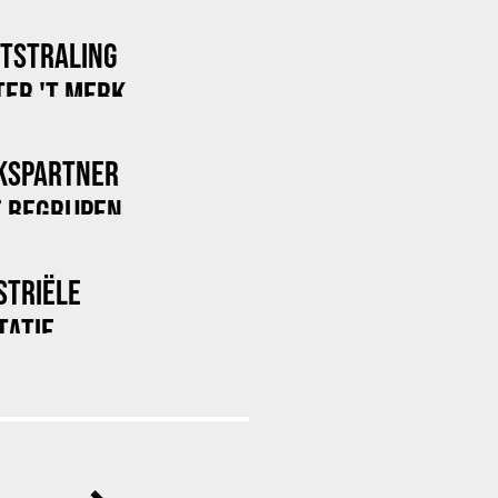
ITSTRALING
ER 'T MERK
KSPARTNER
 BEGRIJPEN
STRIËLE
TATIE