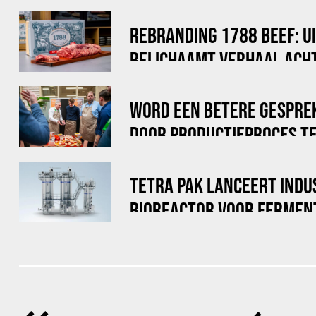
REBRANDING 1788 BEEF: U
BELICHAAMT VERHAAL ACHT
WORD EEN BETERE GESPRE
DOOR PRODUCTIEPROCES TE
TETRA PAK LANCEERT INDU
BIOREACTOR VOOR FERMEN