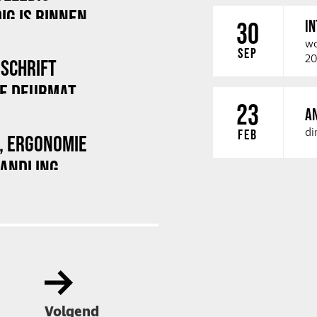
IG IS BINNEN
I
30
wo
SEP
20
DSCHRIFT
DE DEURMAT
23
A
di
FEB
E, ERGONOMIE
HANDLING
Volgend