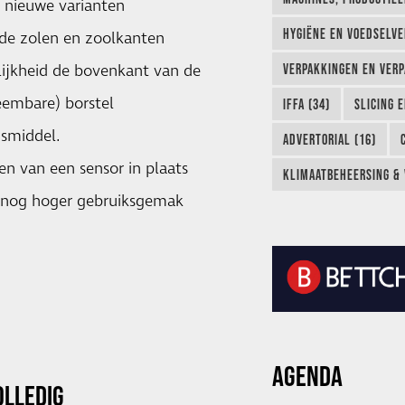
e nieuwe varianten
HYGIËNE EN VOEDSELVEI
de zolen en zoolkanten
ijkheid de bovenkant van de
VERPAKKINGEN EN VERP
neembare) borstel
IFFA (34)
SLICING 
smiddel.
ADVERTORIAL (16)
en van een sensor in plaats
KLIMAATBEHEERSING & 
n nog hoger gebruiksgemak
AGENDA
OLLEDIG