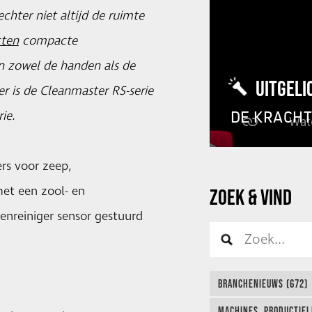
echter niet altijd de ruimte
ten
compacte
an zowel de handen als de
UITGELI
r is de Cleanmaster RS-serie
DE KRACH
ie.
rs voor zeep,
met een zool- en
ZOEK & VIND
enreiniger sensor gestuurd
BRANCHENIEUWS (672)
MACHINES, PRODUCTIEL