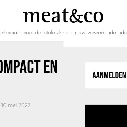
meat
co
informatie voor de totale vlees- en eiwitverwerkende indus
OMPACT EN
AANMELDEN 
30 mei 2022