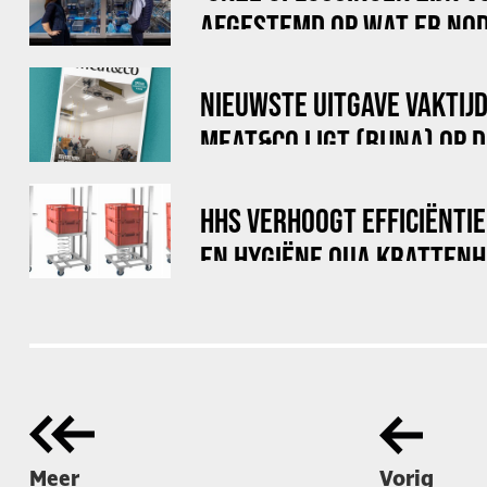
AFGESTEMD OP WAT ER NOD
EEN PRODUCTIERUIMTE'
NIEUWSTE UITGAVE VAKTIJ
MEAT&CO LIGT (BIJNA) OP 
HHS VERHOOGT EFFICIËNTI
EN HYGIËNE QUA KRATTEN
Meer
Vorig