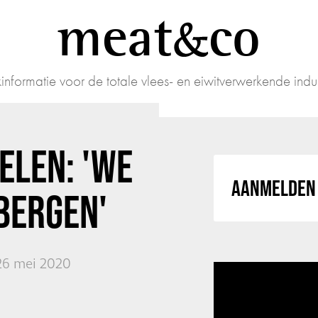
meat
co
informatie voor de totale vlees- en eiwitverwerkende indus
ELEN: 'WE
AANMELDEN 
BERGEN'
26 mei 2020