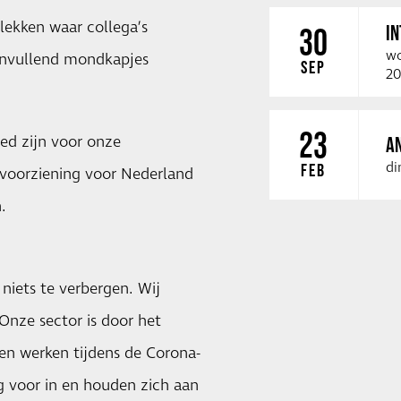
plekken waar collega’s
I
30
wo
aanvullend mondkapjes
SEP
20
23
ed zijn voor onze
A
di
FEB
voorziening voor Nederland
.
niets te verbergen. Wij
Onze sector is door het
ven werken tijdens de Corona-
ig voor in en houden zich aan