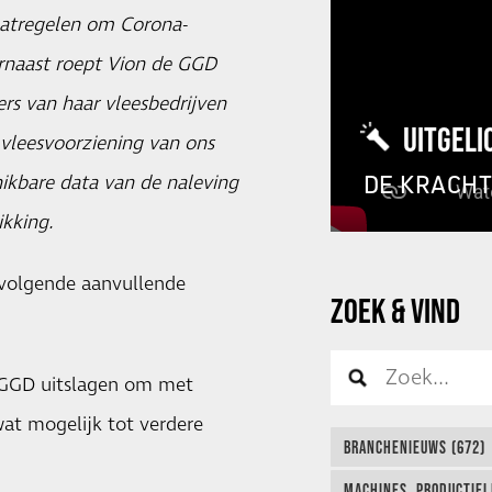
atregelen om Corona-
rnaast roept Vion de GGD
s van haar vleesbedrijven
UITGELI
 vleesvoorziening van ons
DE KRACH
hikbare data van de naleving
ikking.
volgende aanvullende
ZOEK & VIND
o GGD uitslagen om met
wat mogelijk tot verdere
BRANCHENIEUWS (672)
MACHINES, PRODUCTIEL