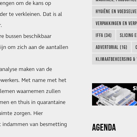
lengen om de kans op
HYGIËNE EN VOEDSELVEI
r te verkleinen. Dat is al
VERPAKKINGEN EN VERP
.
IFFA (34)
SLICING 
ere bussen beschikbaar
jn om zich aan de aantallen
ADVERTORIAL (16)
KLIMAATBEHEERSING & 
n analyse maken van de
werkers. Met name met het
oblemen waarnemen zullen
men en thuis in quarantaine
imte zorgen. Hier
het indammen van besmetting
AGENDA